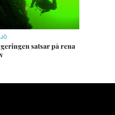
LJÖ
geringen satsar på rena
v