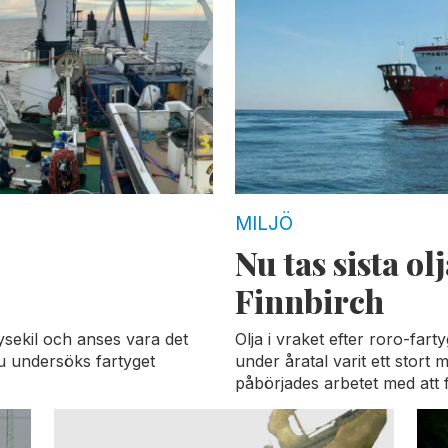
MILJÖ
Nu tas sista o
Finnbirch
ysekil och anses vara det
Olja i vraket efter roro-fart
Nu undersöks fartyget
under åratal varit ett stort
påbörjades arbetet med att f