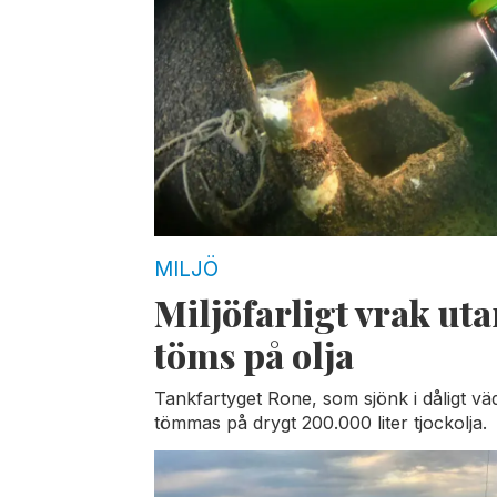
MILJÖ
Miljöfarligt vrak ut
töms på olja
Tankfartyget Rone, som sjönk i dåligt vä
tömmas på drygt 200.000 liter tjockolja.