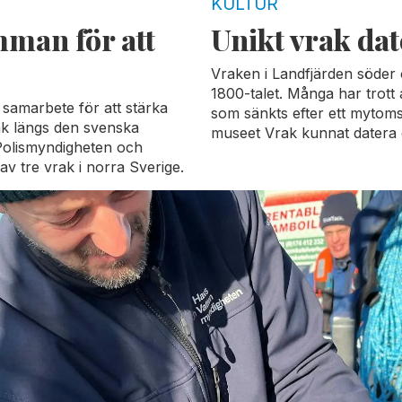
KULTUR
man för att
Unikt vrak dat
Vraken i Landfjärden söder
1800-talet. Många har trott
 samarbete för att stärka
som sänkts efter ett mytom
rak längs den svenska
museet Vrak kunnat datera et
Polismyndigheten och
av tre vrak i norra Sverige.