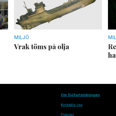
MILJÖ
MI
Vrak töms på olja
Re
ha
Om Sjöfartstidningen
Kontakta oss
Policies