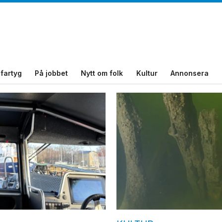
fartyg
På jobbet
Nytt om folk
Kultur
Annonsera