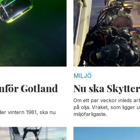
MILJÖ
anför Gotland
Nu ska Skytte
Om ett par veckor inleds ar
på olja. Vraket, som ligger 
der vintern 1981, ska nu
miljöfarligaste.