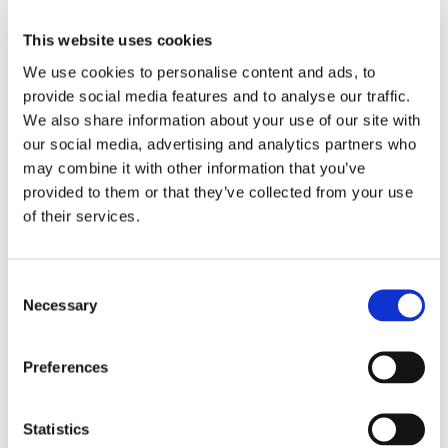
Sirius tar leverans av
This website uses cookies
nybygge
We use cookies to personalise content and ads, to
provide social media features and to analyse our traffic.
We also share information about your use of our site with
our social media, advertising and analytics partners who
may combine it with other information that you’ve
provided to them or that they’ve collected from your use
of their services.
Consent
Necessary
Selection
Lars ”Lasse” Fransén
Preferences
Statistics