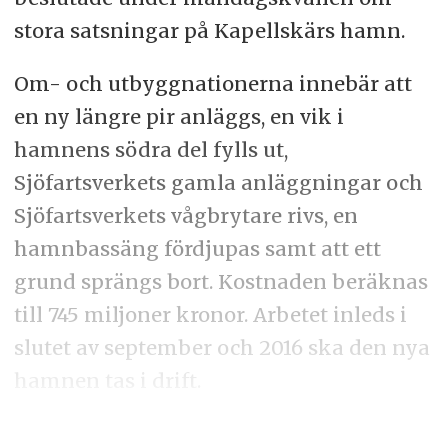
stora satsningar på Kapellskärs hamn.
Om- och utbyggnationerna innebär att
en ny längre pir anläggs, en vik i
hamnens södra del fylls ut,
Sjöfartsverkets gamla anläggningar och
Sjöfartsverkets vågbrytare rivs, en
hamnbassäng fördjupas samt att ett
grund sprängs bort. Kostnaden beräknas
till 745 miljoner kronor. Arbetet inleds i
slutet av september och 2016 ska den nya
hamnen tas i drift.