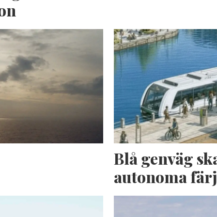
ion
n
Blå genväg sk
autonoma fär