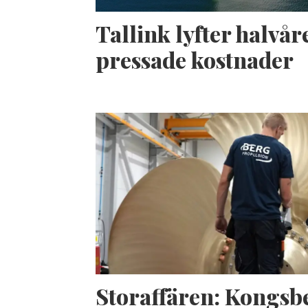
Tallink lyfter halvåre
pressade kostnader
Storaffären: Kongsb