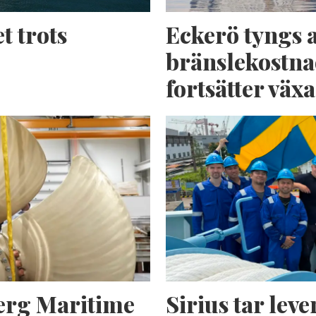
t trots
Eckerö tyngs 
bränslekostna
fortsätter växa
erg Maritime
Sirius tar lev