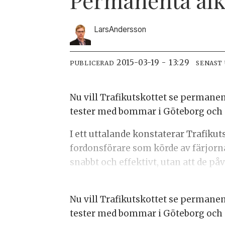
Lars
Andersson
2015-03-19 - 13:29
PUBLICERAD
SENAST
Nu vill Trafikutskottet se permane
tester med bommar i Göteborg och
I ett uttalande konstaterar Trafiku
fordonsförare som körde av färjorna
snabbt och effektivt, utan att de på
Nu vill Trafikutskottet se permane
tester med bommar i Göteborg och