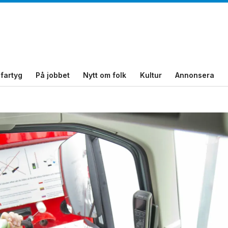
fartyg
På jobbet
Nytt om folk
Kultur
Annonsera