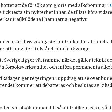
tskottet att de försök som gjorts med alkobommar i
 fick testa sin nykterhet innan de tilläts köra vida
verkar trafikflödena i hamnarna negativt.
den i särklass viktigaste kontrollen för att hindra l
att i onyktert tillstånd köra in i Sverige.
tt Sverige ligger väl framme när det gäller teknik o
er från försöksverksamhet och införa permanenta al
tt riksdagen ger regeringen i uppdrag att se över hur
endet kommer att debatteras och beslutas av Riks
llen vid alkobommen till så att trafiken leds i två 