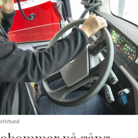
tsförbund
kobommar på gång