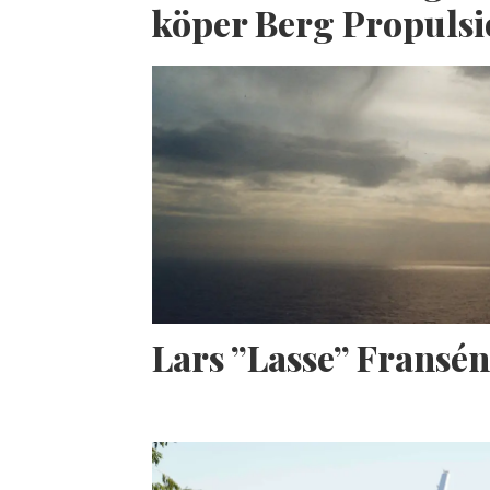
köper Berg Propuls
Lars ”Lasse” Fransé