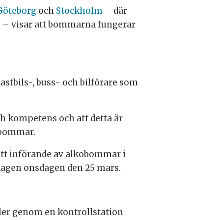
Göteborg
och
Stockholm
– där
re – visar att bommarna fungerar
astbils-, buss- och bilförare som
ch kompetens och att detta är
kobommar.
 ett införande av alkobommar i
dagen onsdagen den 25 mars.
filer genom en kontrollstation