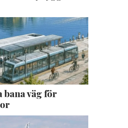
a bana väg för
jor