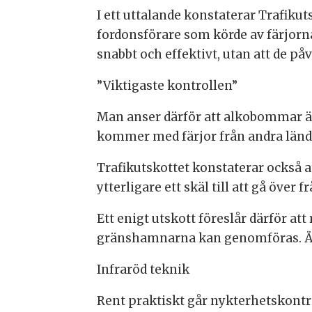
I ett uttalande konstaterar Trafiku
fordonsförare som körde av färjorna
snabbt och effektivt, utan att de på
”Viktigaste kontrollen”
Man anser därför att alkobommar är 
kommer med färjor från andra länder 
Trafikutskottet konstaterar också a
ytterligare ett skäl till att gå öv
Ett enigt utskott föreslår därför a
gränshamnarna kan genomföras. Är
Infraröd teknik
Rent praktiskt går nykterhetskontro