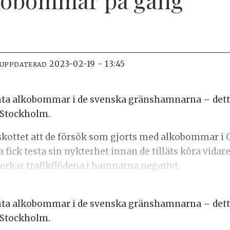
2023-02-19 - 13:45
 UPPDATERAD
nta alkobommar i de svenska gränshamnarna – detta
 Stockholm.
tskottet att de försök som gjorts med alkobommar i
 fick testa sin nykterhet innan de tilläts köra vida
verkar trafikflödena i hamnarna negativt.
nta alkobommar i de svenska gränshamnarna – detta
 Stockholm.