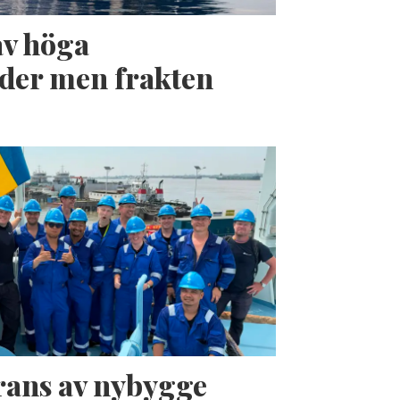
av höga
der men frakten
erans av nybygge