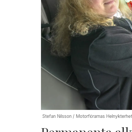
Stefan Nilsson / Motorförarnas Helnykterhe
Permanenta al