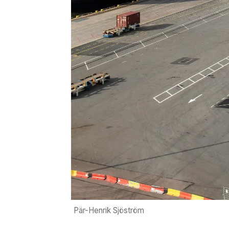
Pär-Henrik Sjöström