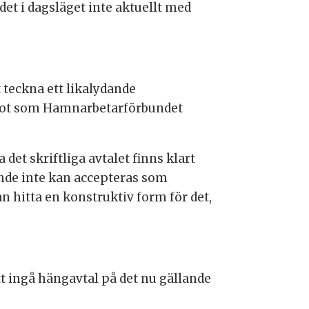
et i dagsläget inte aktuellt med
teckna ett likalydande
ågot som Hamnarbetarförbundet
 det skriftliga avtalet finns klart
arande inte kan accepteras som
an hitta en konstruktiv form för det,
 ingå hängavtal på det nu gällande