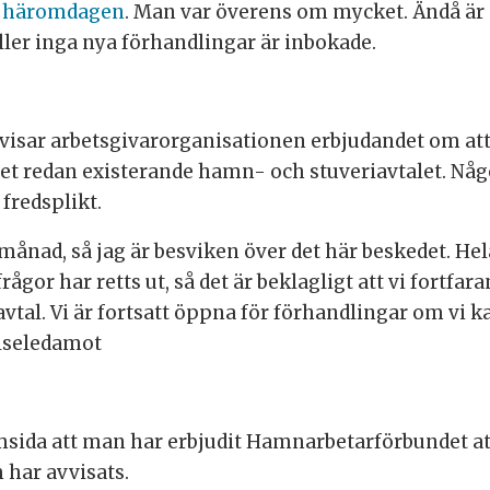
er häromdagen
. Man var överens om mycket. Ändå är d
ller inga nya förhandlingar är inbokade.
isar arbetsgivarorganisationen erbjudandet om att 
det redan existerande hamn- och stuveriavtalet. N
fredsplikt.
månad, så jag är besviken över det här beskedet. Hela
 frågor har retts ut, så det är beklagligt att vi fortf
avtal. Vi är fortsatt öppna för förhandlingar om vi k
elseledamot
sida att man har erbjudit Hamnarbetarförbundet att
 har avvisats.