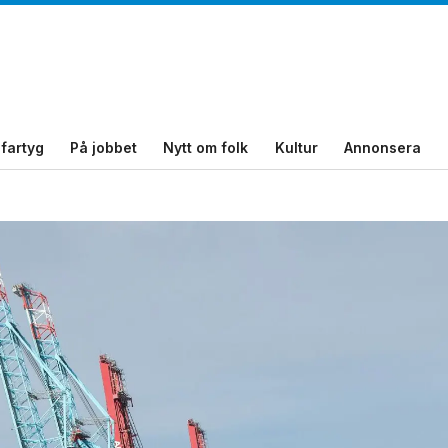
fartyg
På jobbet
Nytt om folk
Kultur
Annonsera