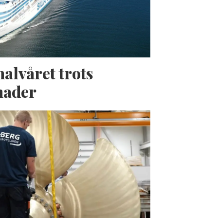
halvåret trots
nader