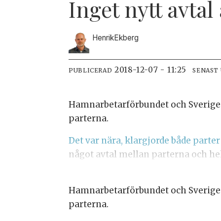
Inget nytt avtal
Henrik
Ekberg
2018-12-07 - 11:25
PUBLICERAD
SENAST
Hamnarbetarförbundet och Sveriges 
parterna.
Det var nära, klargjorde både part
något avtal mellan parterna och he
Hamnarbetarförbundet och Sveriges 
parterna.