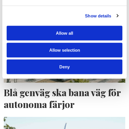
Lars ”Lasse” Fransén
Show details
Allow all
Allow selection
Deny
Blå genväg ska bana väg för
autonoma färjor