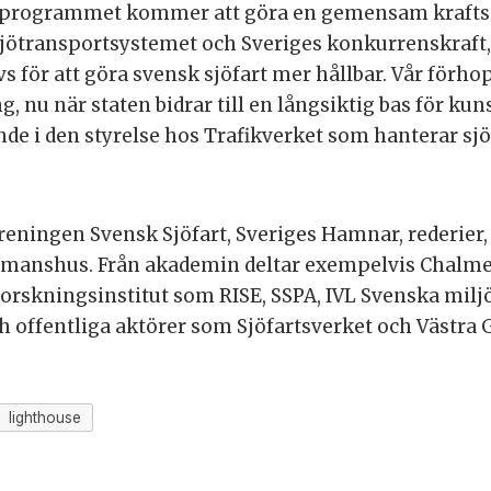
schprogrammet kommer att göra en gemensam kraftsa
 sjötransportsystemet och Sveriges konkurrenskraft,
 för att göra svensk sjöfart mer hållbar. Vår förhop
g, nu när staten bidrar till en långsiktig bas för k
de i den styrelse hos Trafikverket som hanterar sj
reningen Svensk Sjöfart, Sveriges Hamnar, rederie
jömanshus. Från akademin deltar exempelvis Chalme
orskningsinstitut som RISE, SSPA, IVL Svenska miljö
ch offentliga aktörer som Sjöfartsverket och Västra
lighthouse