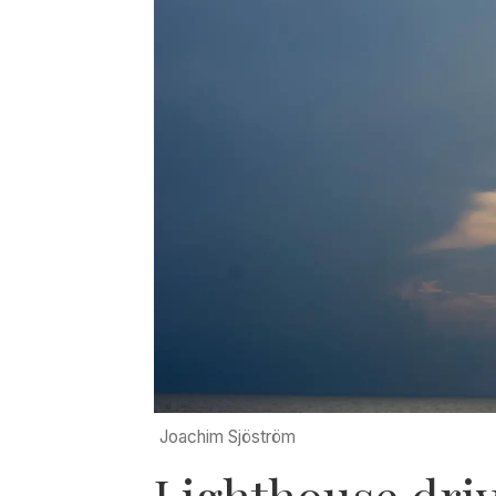
Joachim Sjöström
Lighthouse dri