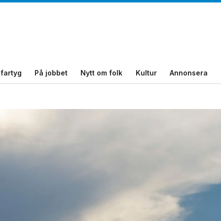
fartyg
På jobbet
Nytt om folk
Kultur
Annonsera