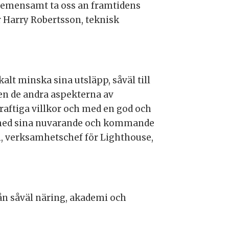
i gemensamt ta oss an framtidens
r Harry Robertsson, teknisk
lt minska sina utsläpp, såväl till
Även de andra aspekterna av
kraftiga villkor och med en god och
s med sina nuvarande och kommande
 verksamhetschef för Lighthouse,
ån såväl näring, akademi och