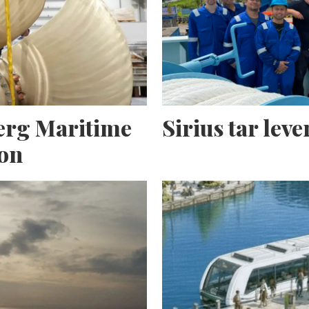
erg Maritime
Sirius tar lev
ion