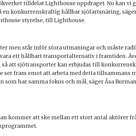
rafikverket tilldelat Lighthouse uppdraget. Nu kan v
å en konkurrenskraftig hållbar sjöfartsnäring, säge
hthouse styrelse, till Lighthouse.
ter men står inför stora utmaningar och måste radika
ar vara ett hållbart transportalternativ i framtiden. 
, så att sjötransporter kan erbjudas till konkurrens
se ser fram emot att arbeta med detta tillsamman
n som har samma fokus och mål, säger Åsa Burman,
n kommer att ske mellan ett stort antal aktörer fr
schprogrammet.