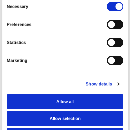
Consent
Storaffären: Kongsberg
Necessary
Selection
Maritime köper Berg
Preferences
Propulsion
Statistics
Marketing
Show details
Allow all
Sirius tar leverans av
nybygge
Allow selection