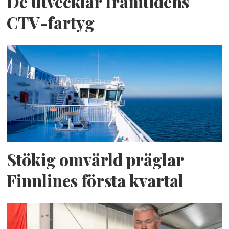
De utvecklar framtidens
CTV-fartyg
Stökig omvärld präglar
Finnlines första kvartal