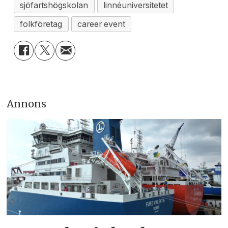
sjöfartshögskolan
linnéuniversitetet
folkföretag
career event
Annons