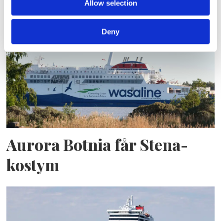
Allow selection
autonoma färjor
Deny
Aurora Botnia får Stena-
kostym