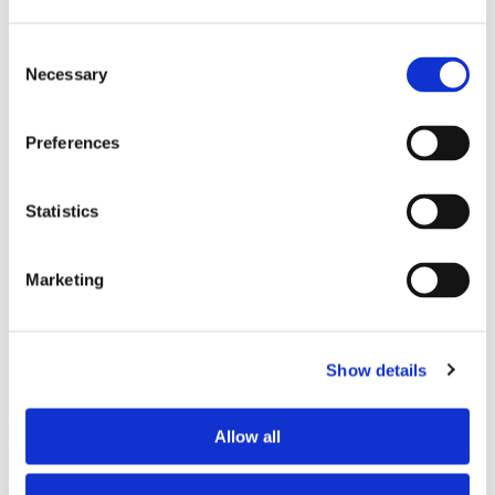
Consent
Necessary
Selection
Preferences
Lars ”Lasse” Fransén
Statistics
Marketing
Show details
Allow all
Blå genväg ska bana väg för