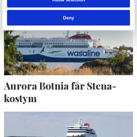
autonoma färjor
Deny
Aurora Botnia får Stena-
kostym