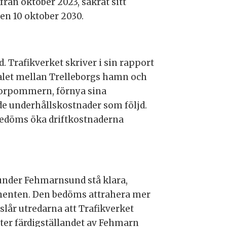
från oktober 2023, säkrat sitt
den 10 oktober 2030.
 Trafikverket skriver i sin rapport
vtalet mellan Trelleborgs hamn och
-Vorpommern, förnya sina
nde underhållskostnader som följd.
 bedöms öka driftkostnaderna
under Fehmarnsund stå klara,
inenten. Den bedöms attrahera mer
slår utredarna att Trafikverket
fter färdigställandet av Fehmarn