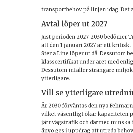
transportbehov på linjen idag. Det a
Avtal löper ut 2027
Just perioden 2027-2030 bedömer Tra
att den 1 januari 2027 är ett kriti
Stena Line löper ut då. Dessutom 
klasscertifikat under året med enli
Dessutom infaller strängare miljökr
ytterligare.
Vill se ytterligare utredn
År 2030 förväntas den nya Fehmarn
vilket väsentligt ökar kapaciteten
järnvägstrafik och därmed minska be
ånyo ges i uppdrag att utreda behov