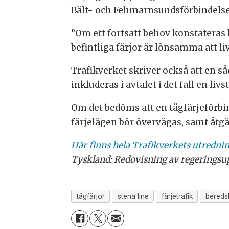
Bält- och Fehmarnsundsförbindelse
”Om ett fortsatt behov konstateras
befintliga färjor är lönsamma att li
Trafikverket skriver också att en s
inkluderas i avtalet i det fall en liv
Om det bedöms att en tågfärjeförbi
färjelägen bör övervägas, samt åtgär
Här finns hela Trafikverkets utredni
Tyskland: Redovisning av regeringsu
tågfärjor
stena line
färjetrafik
bereds