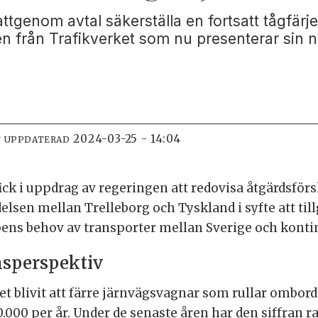
tgenom avtal säkerställa en fortsatt tågfärje
gen från Trafikverket som nu presenterar sin
2024-03-25 - 14:04
T UPPDATERAD
ick i uppdrag av regeringen att redovisa åtgärdsförsl
elsen mellan Trelleborg och Tyskland i syfte att t
ens behov av transporter mellan Sverige och konti
nsperspektiv
 blivit att färre järnvägsvagnar som rullar ombord p
.000 per år. Under de senaste åren har den siffran ra