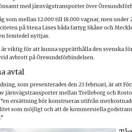
 lönsamt med järnvägstransporter över Öresundsförb
låg som mellan 12.000 till 18.000 vagnar, men under
paciteten på Stena Lines båda fartyg Skåne och Me
en femtedel nyttjas.
 är viktig för att kunna upprätthålla den svenska 
 vid avbrott på Öresundsförbindelsen.
a avtal
redning, som presenterades den 23 februari, är att F
 av järnvägstransporter mellan Trelleborg och Rost
t ”en ersättning bör konstrueras utifrån merkostnade
tet som möjligt och att de kommersiella godstransp
.”