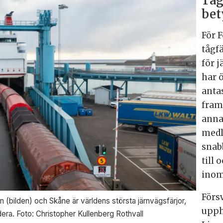
Tåg
bet
För 
tågf
för 
har ö
anta
fram
anna
medl
snab
till
inom
Förs
bilden) och Skåne är världens största järnvägsfärjor,
upph
era. Foto: Christopher Kullenberg Rothvall