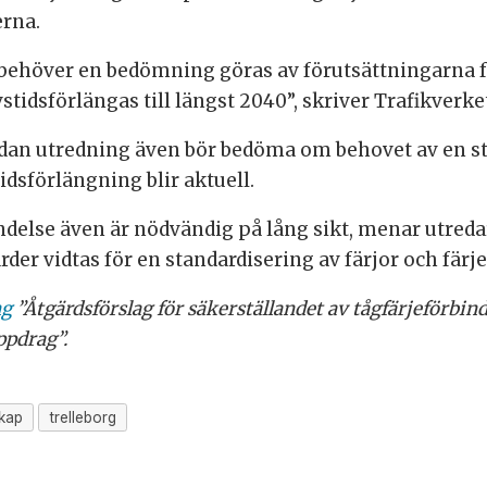
rna.
 behöver en bedömning göras av förutsättningarna 
vstidsförlängas till längst 2040”, skriver Trafikverke
ådan utredning även bör bedöma om behovet av en stat
stidsförlängning blir aktuell.
ndelse även är nödvändig på lång sikt, menar utreda
der vidtas för en standardisering av färjor och färje
ng
”Åtgärdsförslag för säkerställandet av tågfärjeförbin
ppdrag”.
kap
trelleborg