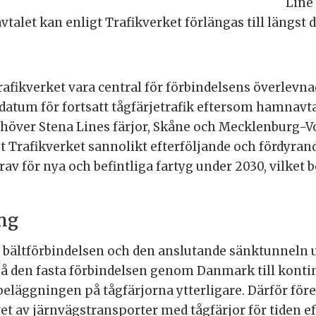
Line 
vtalet kan enligt Trafikverket förlängas till längst 
fikverket vara central för förbindelsens överlevnad.
skt datum för fortsatt tågfärjetrafik eftersom hamna
behöver Stena Lines färjor, Skåne och Mecklenburg
gt Trafikverket sannolikt efterföljande och fördyra
av för nya och befintliga fartyg under 2030, vilket
ing
 bältförbindelsen och den anslutande sänktunneln 
 på den fasta förbindelsen genom Danmark till kont
läggningen på tågfärjorna ytterligare. Därför före
et av järnvägstransporter med tågfärjor för tiden e