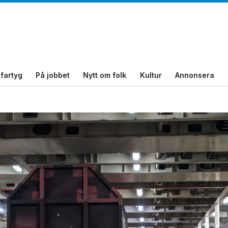
fartyg
På jobbet
Nytt om folk
Kultur
Annonsera