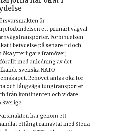
färjorna har ökat i
ydelse
Försvarsmakten är
ärjeförbindelsen ett primärt vägval
järnvägstransporter. Förbindelsen
kat i betydelse på senare tid och
s öka ytterligare framöver,
förallt med anledning av det
lkande svenska NATO-
emskapet. Behovet antas öka för
ba och långväga tungtransporter
 och från kontinenten och vidare
 Sverige.
varsmakten har genom ett
andlat ettårigt ramavtal med Stena