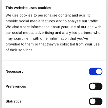
Sirius tar leverans av
This website uses cookies
nybygge
We use cookies to personalise content and ads, to
provide social media features and to analyse our traffic.
We also share information about your use of our site with
our social media, advertising and analytics partners who
may combine it with other information that you’ve
provided to them or that they’ve collected from your use
of their services.
Consent
Necessary
Selection
Lars ”Lasse” Fransén
Preferences
Statistics