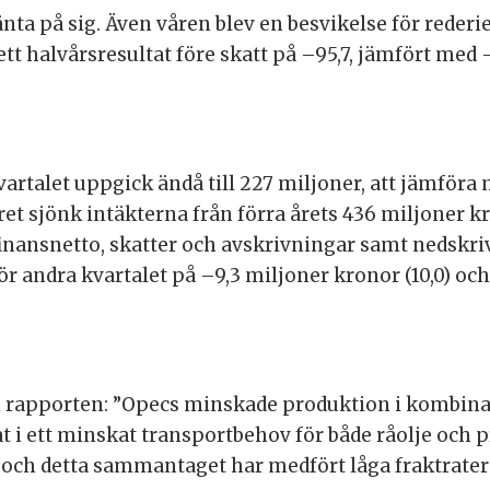
nta på sig. Även våren blev en besvikelse för reder
t halvårsresultat före skatt på –95,7, jämfört med 
vartalet uppgick ändå till 227 miljoner, att jämföra 
året sjönk intäkterna från förra årets 436 miljoner kr
finansnetto, skatter och avskrivningar samt nedskri
ör andra kvartalet på –9,3 miljoner kronor (10,0) och
 i rapporten: ”Opecs minskade produktion i kombinat
i ett minskat transportbehov för både råolje och pr
 och detta sammantaget har medfört låga fraktrater