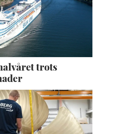
halvåret trots
nader