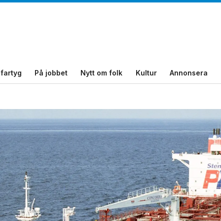
fartyg
På jobbet
Nytt om folk
Kultur
Annonsera