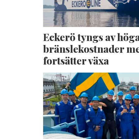
Eckerö tyngs av hög
bränslekostnader me
fortsätter växa