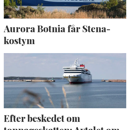
Aurora Botnia får Stena-
kostym
Efter beskedet om
tonnageskatten: Avtalet om