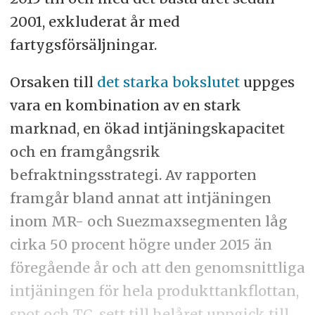
2001, exkluderat år med
fartygsförsäljningar.
Orsaken till
det starka bokslutet
uppges
vara en kombination av en stark
marknad, en ökad intjäningskapacitet
och en framgångsrik
befraktningsstrategi. Av rapporten
framgår bland annat att intjäningen
inom MR- och Suezmaxsegmenten låg
cirka 50 procent högre under 2015 än
föregående år och att den genomsnittliga
intjäningen för hela produkttankflottan,
spot och TC, sett till helåret uppgick till