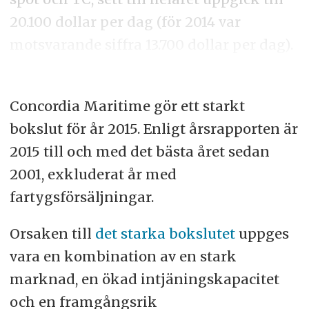
20.100 dollar per dag (för 2014 var
motsvarande siffra 13.700 dollar per dag).
Concordia Maritime gör ett starkt
bokslut för år 2015. Enligt årsrapporten är
2015 till och med det bästa året sedan
2001, exkluderat år med
fartygsförsäljningar.
Orsaken till
det starka bokslutet
uppges
vara en kombination av en stark
marknad, en ökad intjäningskapacitet
och en framgångsrik