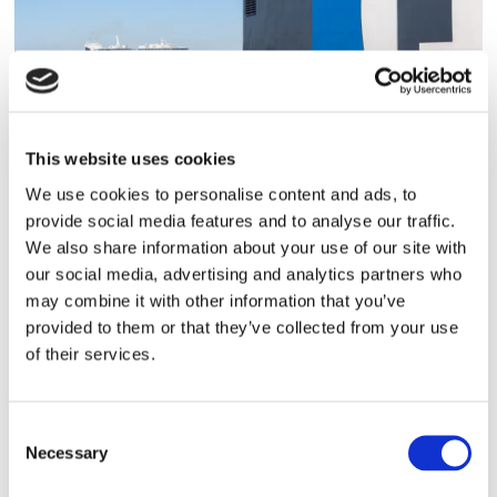
Finnlines ökar vinsten trots
This website uses cookies
högt kostnadstryck
We use cookies to personalise content and ads, to
provide social media features and to analyse our traffic.
We also share information about your use of our site with
our social media, advertising and analytics partners who
may combine it with other information that you’ve
provided to them or that they’ve collected from your use
of their services.
Consent
Necessary
Selection
Tallink lyfter halvåret trots