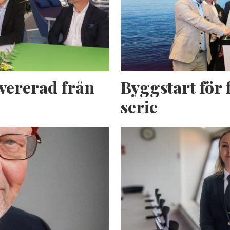
evererad från
Byggstart för f
serie