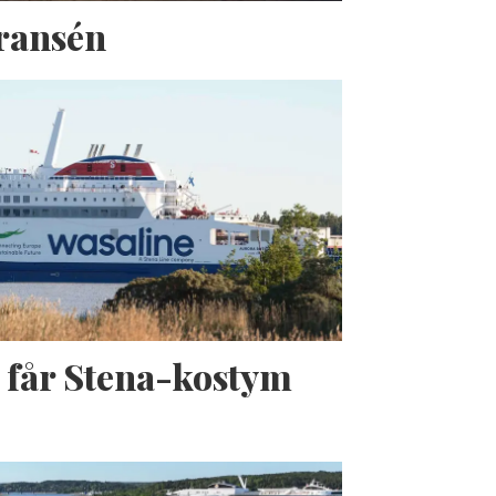
Fransén
 får Stena-kostym