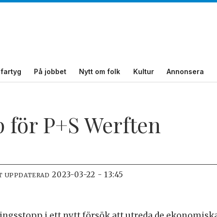
fartyg
På jobbet
Nytt om folk
Kultur
Annonsera
p för P+S Werften
2023-03-22 - 13:45
T UPPDATERAD
ingsstopp i ett nytt försök att utreda de ekonomiska