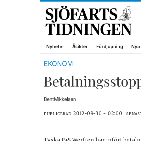
Nyheter
Åsikter
Fördjupning
Nya 
EKONOMI
Betalningsstop
Bent
Mikkelsen
2012-08-30 - 02:00
PUBLICERAD
SENAS
Tyska P+S Werften har infört betaln