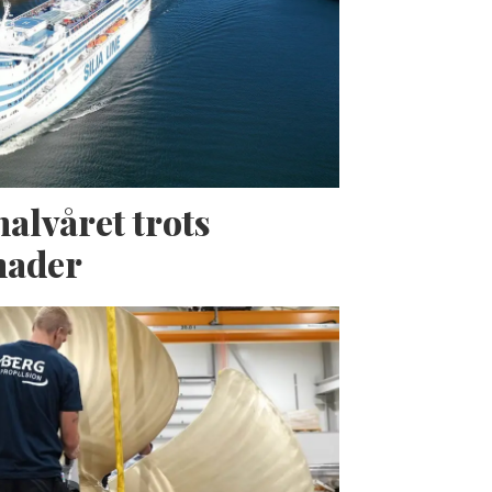
halvåret trots
nader