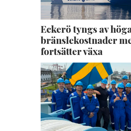
Eckerö tyngs av hög
bränslekostnader me
fortsätter växa