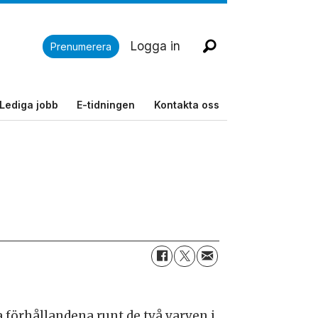
Logga in
Prenumerera
Lediga jobb
E-tidningen
Kontakta oss
 förhållandena runt de två varven i