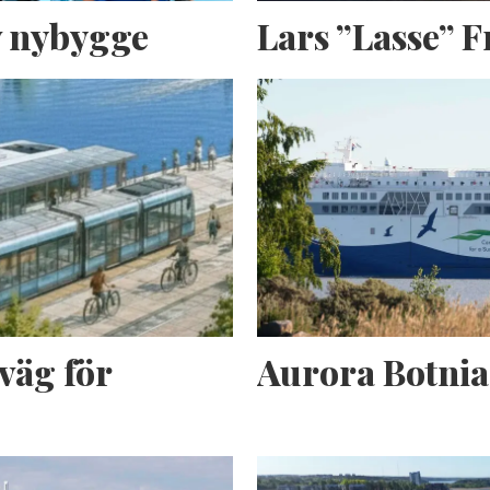
av nybygge
Lars ”Lasse” 
väg för
Aurora Botnia