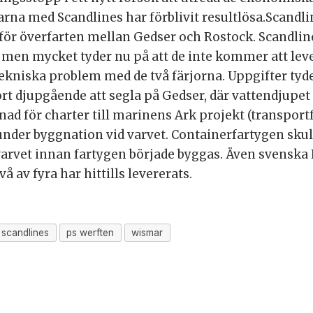
na med Scandlines har förblivit resultlösa.Scandline
ör överfarten mellan Gedser och Rostock. Scandline
 men mycket tyder nu på att de inte kommer att le
ekniska problem med de två färjorna. Uppgifter tyder
stort djupgående att segla på Gedser, där vattendjup
d för charter till marinens Ark projekt (transportfa
under byggnation vid varvet. Containerfartygen skull
arvet innan fartygen började byggas. Även svenska
 av fyra har hittills levererats.
scandlines
ps werften
wismar