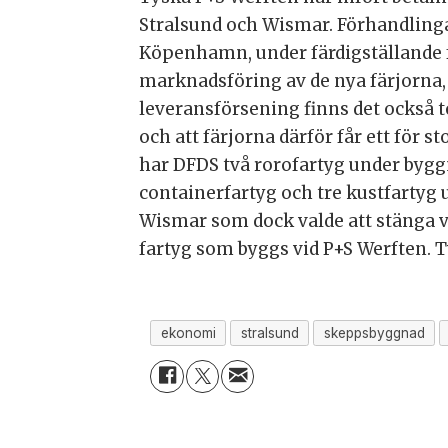
Stralsund och Wismar. Förhandlingar
Köpenhamn, under färdigställande f
marknadsföring av de nya färjorna,
leveransförsening finns det också t
och att färjorna därför får ett för 
har DFDS två rorofartyg under byggna
containerfartyg och tre kustfartyg 
Wismar som dock valde att stänga v
fartyg som byggs vid P+S Werften. Två
ekonomi
stralsund
skeppsbyggnad