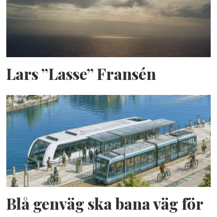
Lars ”Lasse” Fransén
Blå genväg ska bana väg för