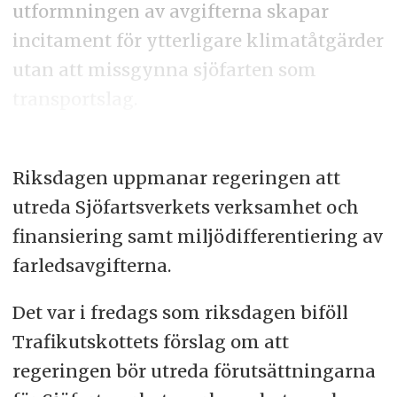
utformningen av avgifterna skapar
incitament för ytterligare klimatåtgärder
utan att missgynna sjöfarten som
transportslag.
Riksdagen uppmanar regeringen att
utreda Sjöfartsverkets verksamhet och
finansiering samt miljödifferentiering av
farledsavgifterna.
Det var i fredags som riksdagen biföll
Trafikutskottets förslag om att
regeringen bör utreda förutsättningarna