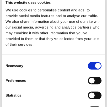
This website uses cookies
Eckerö tyngs av höga
We use cookies to personalise content and ads, to
provide social media features and to analyse our traffic.
bränslekostnader men
We also share information about your use of our site with
frakten fortsätter växa
our social media, advertising and analytics partners who
may combine it with other information that you’ve
provided to them or that they’ve collected from your use
of their services.
Consent
Necessary
Selection
Preferences
Storaffären: Kongsberg
Statistics
Maritime köper Berg