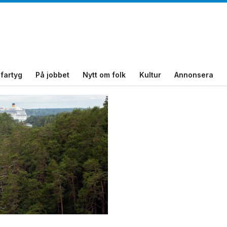
fartyg
På jobbet
Nytt om folk
Kultur
Annonsera