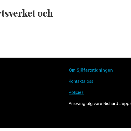
rtsverket och
Om Sjöfartstidningen
Kontakta oss
Policies
Ansvarig utgivare Richard Jepp