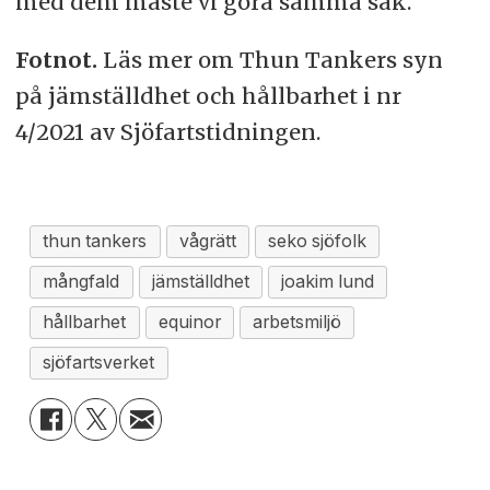
med dem måste vi göra samma sak.
Fotnot.
Läs mer om Thun Tankers syn
på jämställdhet och hållbarhet i nr
4/2021 av Sjöfartstidningen.
thun tankers
vågrätt
seko sjöfolk
mångfald
jämställdhet
joakim lund
hållbarhet
equinor
arbetsmiljö
sjöfartsverket