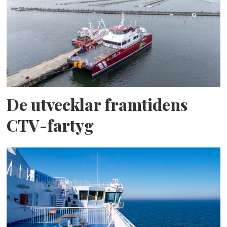
De utvecklar framtidens
CTV-fartyg