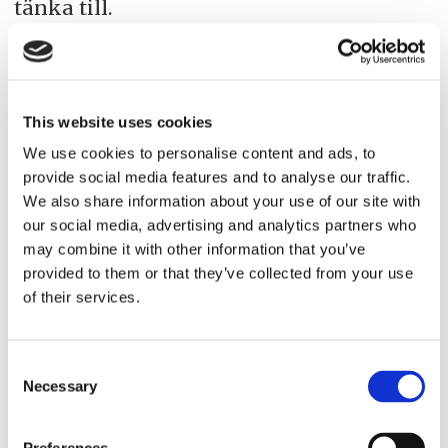
tänka till.
– Vi tyckte att vi skojade med varandra
på ett kamratligt sätt. Men då fick jag
This website uses cookies
min första väckarklocka om att jag hade
We use cookies to personalise content and ads, to
blivit en av de där som jag när jag
provide social media features and to analyse our traffic.
började i branschen tyckte var svin. Vad
We also share information about your use of our site with
har hänt med mig?
our social media, advertising and analytics partners who
may combine it with other information that you’ve
provided to them or that they’ve collected from your use
of their services.
Consent
Necessary
Selection