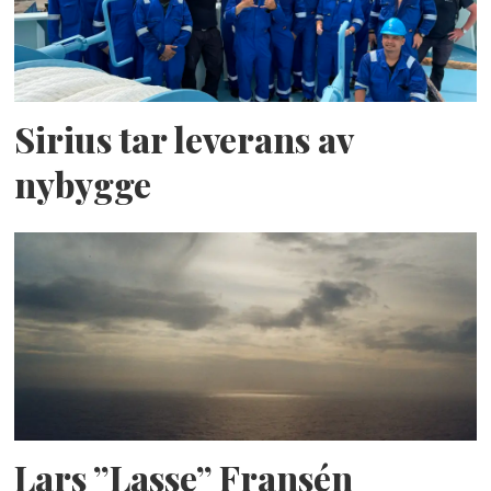
Sirius tar leverans av
nybygge
Lars ”Lasse” Fransén