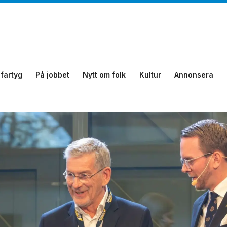
fartyg
På jobbet
Nytt om folk
Kultur
Annonsera