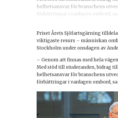
helhetsansvar för branschens utvec
förbättringar i vardagen ombord, sa
Priset Årets Sjöfartsgärning tilldela
viktigaste resurs – människan ombo
Stockholm under onsdagen av Andera
– Genom att finnas med hela vägen f
Med stöd till studeranden, bidrag ti
helhetsansvar för branschens utvec
förbättringar i vardagen ombord, sa