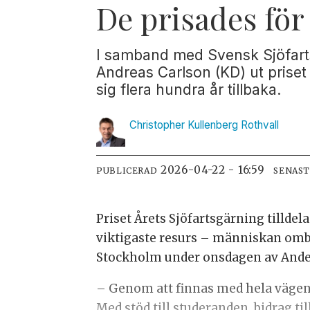
De prisades för
I samband med Svensk Sjöfart
Andreas Carlson (KD) ut priset 
sig flera hundra år tillbaka.
Christopher Kullenberg
Rothvall
2026-04-22 - 16:59
PUBLICERAD
SENAS
Priset Årets Sjöfartsgärning tilldela
viktigaste resurs – människan ombo
Stockholm under onsdagen av Andera
– Genom att finnas med hela vägen f
Med stöd till studeranden, bidrag ti