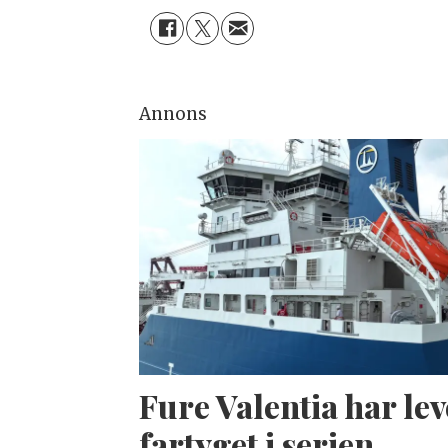
Annons
Fure Valentia har lev
fartyget i serien