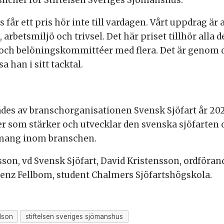
slichef för Stiftelsen Sveriges Sjömanshus.
får ett pris hör inte till vardagen. Vårt uppdrag är a
 arbetsmiljö och trivsel. Det här priset tillhör all
er och belöningskommittéer med flera. Det är genom 
a han i sitt tacktal.
tades av branschorganisationen Svensk Sjöfart år 202
om stärker och utvecklar den svenska sjöfarten och 
emang inom branschen.
son, vd Svensk Sjöfart, David Kristensson, ordförand
enz Fellbom, student Chalmers Sjöfartshögskola.
lson
stiftelsen sveriges sjömanshus