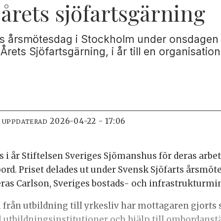
 årets sjöfartsgärning
s årsmötesdag i Stockholm under onsdagen d
Årets Sjöfartsgärning, i år till en organisati
2026-04-22 - 17:06
T UPPDATERAD
s i år Stiftelsen Sveriges Sjömanshus för deras arbet
rd. Priset delades ut under Svensk Sjöfarts årsmöt
s Carlson, Sveriges bostads- och infrastrukturmin
rån utbildning till yrkesliv har mottagaren gjorts s
ll utbildningsinstitutioner och hjälp till ombordanstä