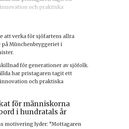
 innovation och praktiska
e att verka för sjöfartens allra
e på Münchenbryggeriet i
ister.
killnad för generationer av sjöfolk.
llda har pristagaren tagit ett
 innovation och praktiska
kat för människorna
ord i hundratals år
ns motivering lyder: ”Mottagaren