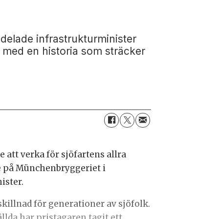
elade infrastrukturminister
on med en historia som sträcker
e att verka för sjöfartens allra
e på Münchenbryggeriet i
ister.
killnad för generationer av sjöfolk.
llda har pristagaren tagit ett