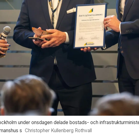
ckholm under onsdagen delade bostads- och infrastrukturministe
Sjömanshus s
Christopher Kullenberg Rothvall