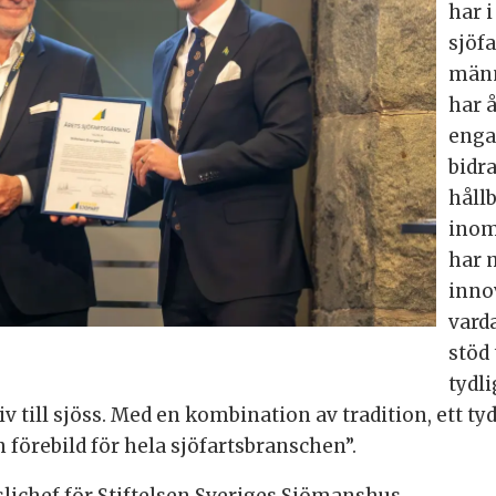
har i
sjöfa
männ
har 
enga
bidra
håll
inom
har 
inno
vard
stöd
tydli
liv till sjöss. Med en kombination av tradition, ett 
 förebild för hela sjöfartsbranschen”.