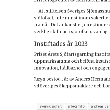
Priset togs emot av Karl Karell, kan
– Att stiftelsen Sveriges Sjömasshus 
sjöfolket, inte minst inom säkerhet,
framåt. Det är kansliet, direktion
verklig skillnad i sjöfolkets vardag, s
Instiftades år 2023
Priset Årets Sjöfartsgärning instif
uppmärksamma och belöna insatser s
innovation, hållbarhet och engag
Juryn bestod i år av Anders Hermans
vd Sveriges Skeppsmäklare och Lor
svensk sjöfart
arbetsmiljö
andreas car