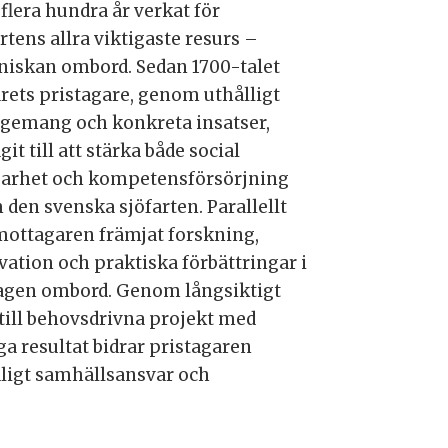
 flera hundra år verkat för
rtens allra viktigaste resurs –
iskan ombord. Sedan 1700-talet
årets pristagare, genom uthålligt
gemang och konkreta insatser,
git till att stärka både social
barhet och kompetensförsörjning
 den svenska sjöfarten. Parallellt
mottagaren främjat forskning,
vation och praktiska förbättringar i
agen ombord. Genom långsiktigt
 till behovsdrivna projekt med
ga resultat bidrar pristagaren
tydligt samhällsansvar och