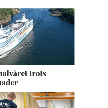
halvåret trots
nader