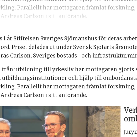
kling. Parallellt har mottagaren främlat forskning,
 Andreas Carlson i sitt anförande.
s i år Stiftelsen Sveriges Sjömanshus för deras arbet
rd. Priset delades ut under Svensk Sjöfarts årsmöt
s Carlson, Sveriges bostads- och infrastrukturmin
rån utbildning till yrkesliv har mottagaren gjorts s
ll utbildningsinstitutioner och hjälp till ombordanstä
kling. Parallellt har mottagaren främlat forskning,
 Andreas Carlson i sitt anförande.
Ver
omb
Jury