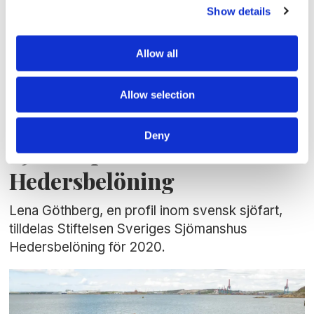
Show details
Allow all
Allow selection
FOLK/FÖRETAG
Deny
Sjöfartsprofil får årets
Hedersbelöning
Lena Göthberg, en profil inom svensk sjöfart,
tilldelas Stiftelsen Sveriges Sjömanshus
Hedersbelöning för 2020.