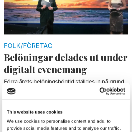
FOLK/FÖRETAG
Belöningar delades ut under
digitalt evenemang
Förra årets belöningshögtid ställdes in på grund
av pandemin. I år valde Stiftelsen Sveriges
Sjömanshus att slå ihop högtiderna för 2020 och
2021 i ett digitalt evenemang.
This website uses cookies
We use cookies to personalise content and ads, to
provide social media features and to analyse our traffic.