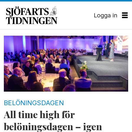
Logga in
Tag:
stiftelsen
sveriges
sjömanshus
BELÖNINGSDAGEN
All time high för
belöningsdagen – igen