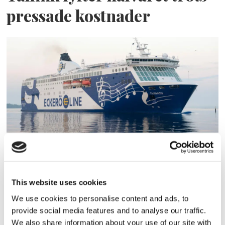
pressade kostnader
Eckerö tyngs av höga
bränslekostnader men
This website uses cookies
frakten fortsätter växa
We use cookies to personalise content and ads, to
provide social media features and to analyse our traffic.
We also share information about your use of our site with