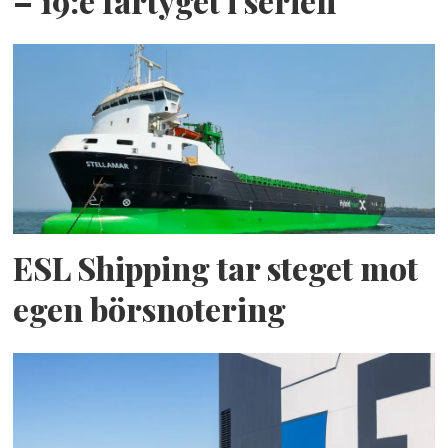
– 19:e fartyget i serien
ESL Shipping tar steget mot
egen börsnotering