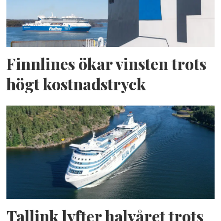
Finnlines ökar vinsten trots
högt kostnadstryck
Tallink lyfter halvåret trots