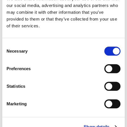
our social media, advertising and analytics partners who
may combine it with other information that you’ve
provided to them or that they’ve collected from your use
of their services.
Consent
Necessary
Selection
Storaffären: Kongsberg
Maritime köper Berg
Preferences
Propulsion
Statistics
Marketing
Show details