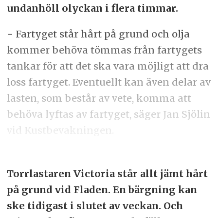
undanhöll olyckan i flera timmar.
− Fartyget står hårt på grund och olja
kommer behöva tömmas från fartygets
tankar för att det ska vara möjligt att dra
loss fartyget. Eventuellt kan även delar av
lasten, som består av vete, komma att
behöva lyftas av fartyget, säger Jan Sjölin
vid Kustbevakningen.
Torrlastaren Victoria står allt jämt hårt
på grund vid Fladen. En bärgning kan
ske tidigast i slutet av veckan. Och