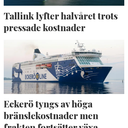
Tallink lyfter halvåret trots
pressade kostnader
Eckerö tyngs av höga
bränslekostnader men
frakten fortsätter växa