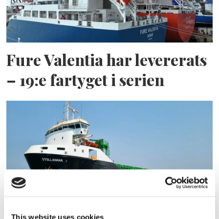
Fure Valentia har levererats
– 19:e fartyget i serien
ESL Shipping tar steget mot
This website uses cookies