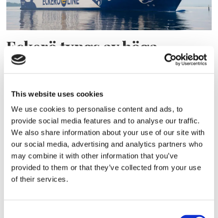
Eckerö tyngs av höga
bränslekostnader men
frakten fortsätter växa
This website uses cookies
We use cookies to personalise content and ads, to
provide social media features and to analyse our traffic.
We also share information about your use of our site with
our social media, advertising and analytics partners who
may combine it with other information that you’ve
provided to them or that they’ve collected from your use
of their services.
Storaffären: Kongsberg
Consent