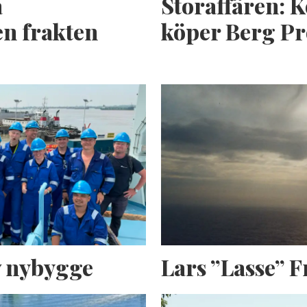
a
Storaffären: 
n frakten
köper Berg Pr
av nybygge
Lars ”Lasse” 