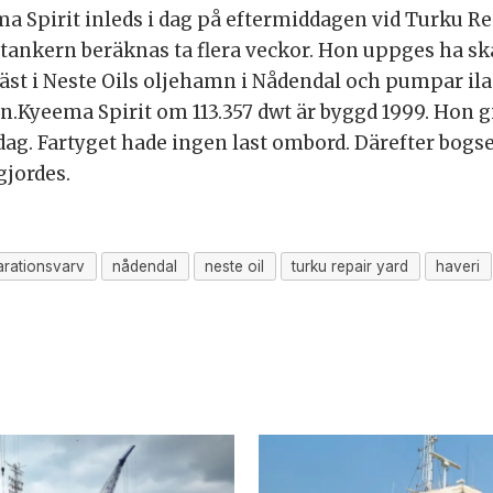
 Spirit inleds i dag på eftermiddagen vid Turku Rep
tankern beräknas ta flera veckor. Hon uppges ha sk
t i Neste Oils oljehamn i Nådendal och pumpar ilan
en.Kyeema Spirit om 113.357 dwt är byggd 1999. Hon 
dag. Fartyget hade ingen last ombord. Därefter bogse
gjordes.
arationsvarv
nådendal
neste oil
turku repair yard
haveri