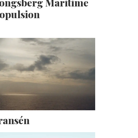
Kongsberg Maritime
opulsion
Fransén