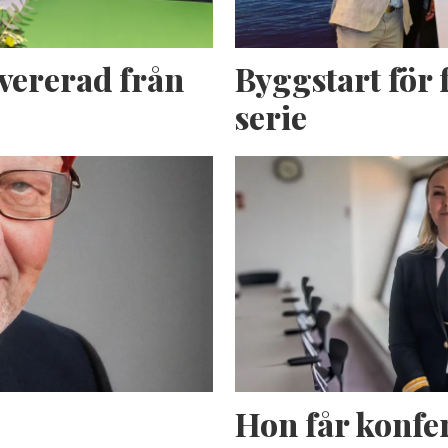
evererad från
Byggstart för f
serie
Hon får konfer