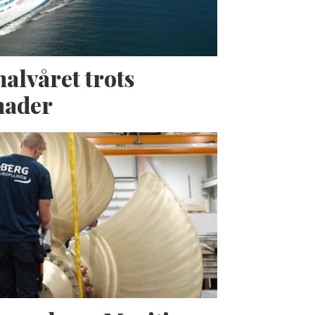
halvåret trots
nader