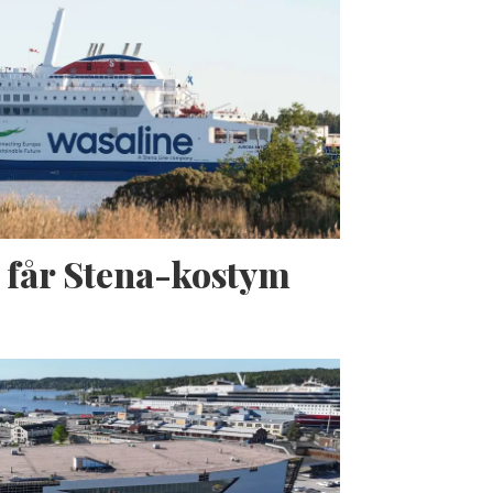
 får Stena-kostym