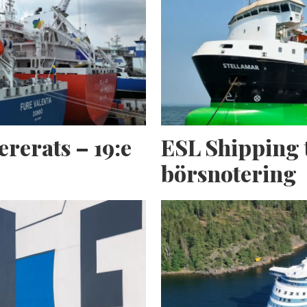
ererats – 19:e
ESL Shipping 
börsnotering