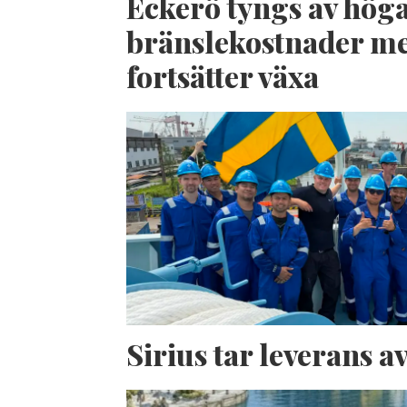
Eckerö tyngs av hög
bränslekostnader me
fortsätter växa
Sirius tar leverans 