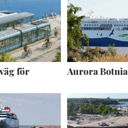
väg för
Aurora Botnia