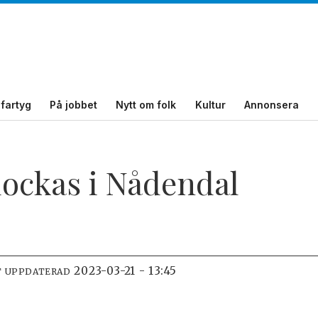
fartyg
På jobbet
Nytt om folk
Kultur
Annonsera
dockas i Nådendal
2023-03-21 - 13:45
T UPPDATERAD