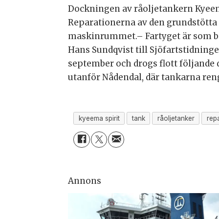
Dockningen av råoljetankern Kyeema
Reparationerna av den grundstötta 
maskinrummet.– Fartyget är som bäs
Hans Sundqvist till Sjöfartstidning
september och drogs flott följande 
utanför Nådendal, där tankarna ren
kyeema spirit
tank
råoljetanker
rep
Annons