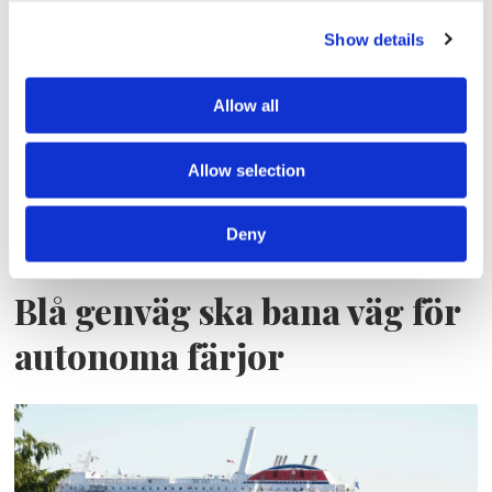
Lars ”Lasse” Fransén
Show details
Allow all
Allow selection
Deny
Blå genväg ska bana väg för
autonoma färjor