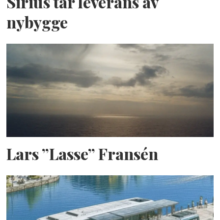
Sirius tar leverans av
nybygge
Lars ”Lasse” Fransén