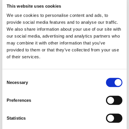
This website uses cookies
We use cookies to personalise content and ads, to
provide social media features and to analyse our traffic.
We also share information about your use of our site with
our social media, advertising and analytics partners who
may combine it with other information that you’ve
provided to them or that they’ve collected from your use
Eckerö tyngs av höga
of their services.
bränslekostnader men
Consent
frakten fortsätter växa
Necessary
Selection
Preferences
Statistics