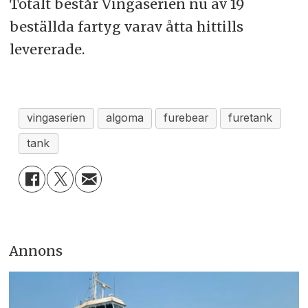
Totalt består Vingaserien nu av 19
beställda fartyg varav åtta hittills
levererade.
vingaserien
algoma
furebear
furetank
tank
Annons