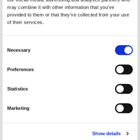
may combine it with other information that you’ve
Lars ”Lasse” Fransén
provided to them or that they’ve collected from your use
of their services.
Consent
Necessary
Selection
Preferences
Statistics
Blå genväg ska bana väg för
autonoma färjor
Marketing
Show details