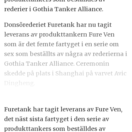
rederier i Gothia Tanker Alliance.
Donsörederiet Furetank har nu tagit
leverans av produkttankern Fure Ven
som är det femte fartyget i en serie om
sex som beställts av några av rederierna i
Gothia Tanker Alliance. Ceremonin
skedde på plats i Shanghai på varvet Avic
Dingheng.
Furetank har tagit leverans av Fure Ven,
det näst sista fartyget i den serie av
produkttankers som beställdes av