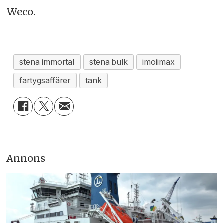
Weco.
stena immortal
stena bulk
imoiimax
fartygsaffärer
tank
Annons