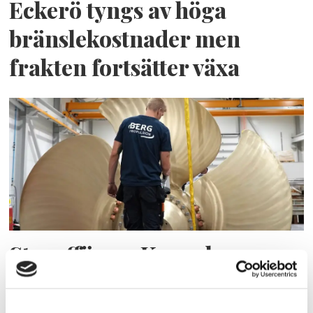
Eckerö tyngs av höga
bränslekostnader men
frakten fortsätter växa
Storaffären: Kongsberg
Maritime köper Berg
Propulsion