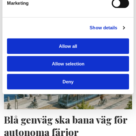
Marketing
Show details
Lars ”Lasse” Fransén
Allow all
Allow selection
Deny
Blå genväg ska bana väg för
autonoma färjor