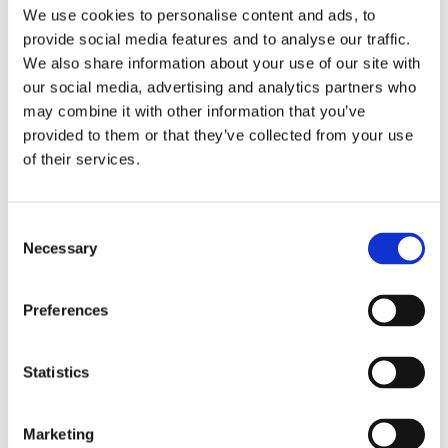
Storaffären: Kongsberg
We use cookies to personalise content and ads, to
Maritime köper Berg
provide social media features and to analyse our traffic.
We also share information about your use of our site with
Propulsion
our social media, advertising and analytics partners who
may combine it with other information that you’ve
provided to them or that they’ve collected from your use
of their services.
Consent
Necessary
Selection
Preferences
Sirius tar leverans av
Statistics
nybygge
Marketing