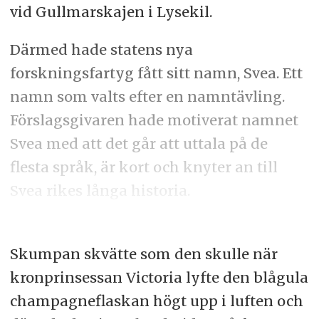
vid Gullmarskajen i Lysekil.
Därmed hade statens nya
forskningsfartyg fått sitt namn, Svea. Ett
namn som valts efter en namntävling.
Förslagsgivaren hade motiverat namnet
Svea med att det går att uttala på de
flesta språk, är kort och knyter an till
Svea rikes långa historia.
Skumpan skvätte som den skulle när
kronprinsessan Victoria lyfte den blågula
champagneflaskan högt upp i luften och