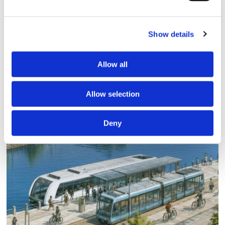
Show details
Allow all
Allow selection
Lars ”Lasse” Fransén
Deny