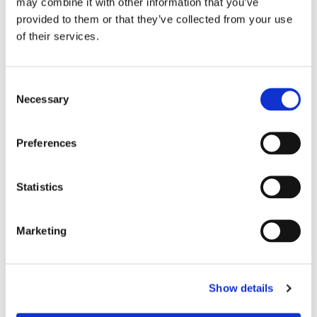
may combine it with other information that you’ve
provided to them or that they’ve collected from your use
of their services.
Consent
Necessary
Selection
Preferences
Eckerö tyngs av höga
bränslekostnader men
Statistics
frakten fortsätter växa
Marketing
Show details