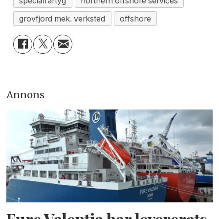
specialfartyg
northern offshore services
grovfjord mek. verksted
offshore
Annons