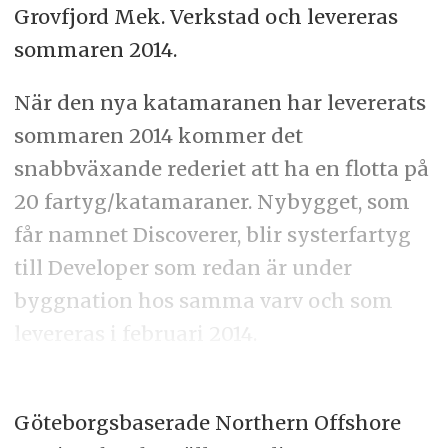
Grovfjord Mek. Verkstad och levereras
sommaren 2014.
När den nya katamaranen har levererats
sommaren 2014 kommer det
snabbväxande rederiet att ha en flotta på
20 fartyg/katamaraner. Nybygget, som
får namnet Discoverer, blir systerfartyg
till Developer som redan är under
byggnation hos samma varv och som
levereras i februari 2014.
Göteborgsbaserade Northern Offshore