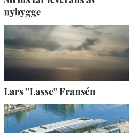
nybygge
Lars ”Lasse” Fransén