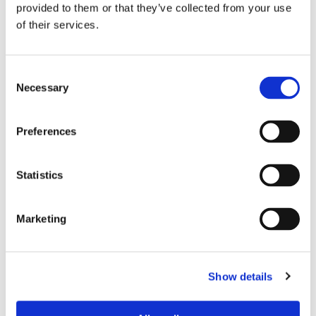
provided to them or that they’ve collected from your use
of their services.
Consent
Necessary
Selection
Eckerö tyngs av höga
Preferences
bränslekostnader men
Statistics
frakten fortsätter växa
Marketing
Show details