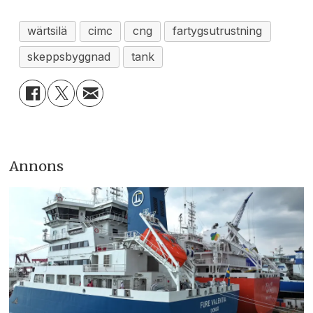
wärtsilä
cimc
cng
fartygsutrustning
skeppsbyggnad
tank
Annons