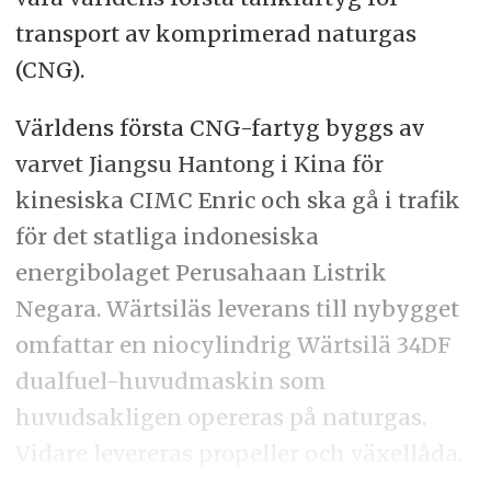
transport av komprimerad naturgas
(CNG).
Världens första CNG-fartyg byggs av
varvet Jiangsu Hantong i Kina för
kinesiska CIMC Enric och ska gå i trafik
för det statliga indonesiska
energibolaget Perusahaan Listrik
Negara. Wärtsiläs leverans till nybygget
omfattar en niocylindrig Wärtsilä 34DF
dualfuel-huvudmaskin som
huvudsakligen opereras på naturgas.
Vidare levereras propeller och växellåda.