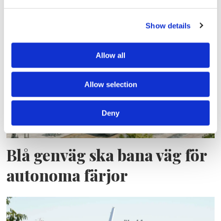
Lars ”Lasse” Fransén
Show details
Allow all
Allow selection
Deny
Blå genväg ska bana väg för
autonoma färjor