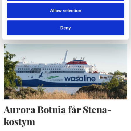
Allow selection
Blå genväg ska bana väg för
autonoma färjor
Deny
Aurora Botnia får Stena-
kostym