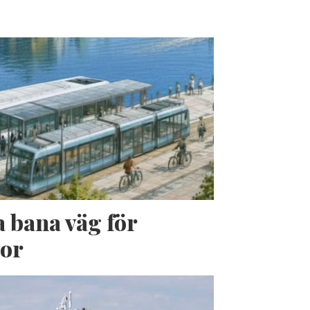
a bana väg för
jor