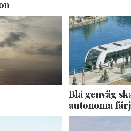
ion
n
Blå genväg sk
autonoma fär