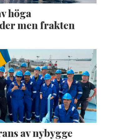
av höga
der men frakten
erans av nybygge