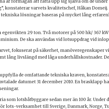
a är förmågan att rätta upp sig själva om de under 
g”, konstaterar varvets kvalitetschef, Håkan Domeij.
 tekniska lösningar baseras på mycket lång erfarenh
 egenvikten 29 ton. Två motorer på 500 hk/ 367 kW g
luminium. De ska användas vid lotsuppdrag vid inlop
arvet, fokuserat på säkerhet, manöveregenskaper vid
t lång livslängd med låga underhållskostnader. De 
att uppfylla de omfattande tekniska kraven, konstater
vtalade datumet 31 december 2010. En brasklapp har 
rseningar.
ria som lotsbåtbyggare sedan mer än 100 år. Under 
ör lots-verksamhet till Sverige, Danmark, Norge, Tu