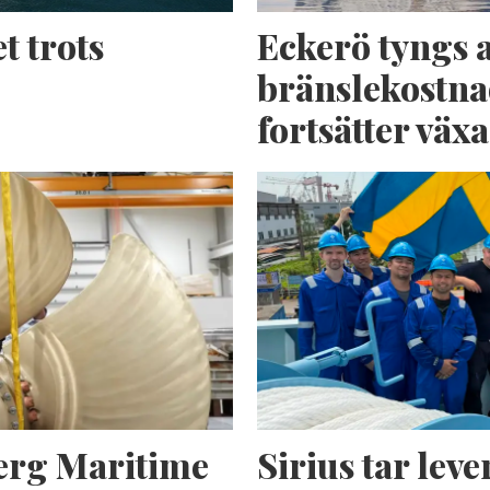
t trots
Eckerö tyngs 
bränslekostna
fortsätter växa
erg Maritime
Sirius tar lev