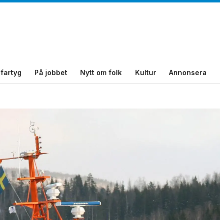
fartyg
På jobbet
Nytt om folk
Kultur
Annonsera