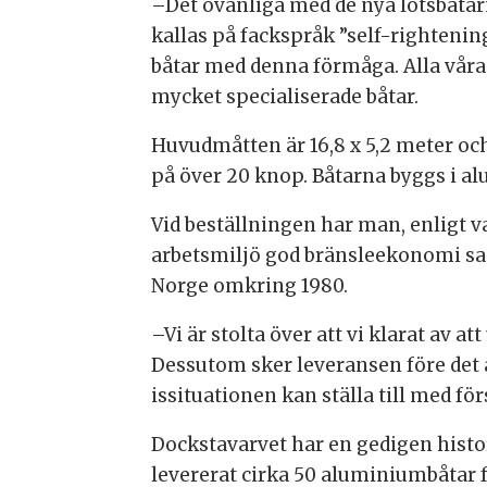
–Det ovanliga med de nya lotsbåtarn
kallas på fackspråk ”self-rightenin
båtar med denna förmåga. Alla våra
mycket specialiserade båtar.
Huvudmåtten är 16,8 x 5,2 meter och
på över 20 knop. Båtarna byggs i a
Vid beställningen har man, enligt v
arbetsmiljö god bränsleekonomi sam
Norge omkring 1980.
–Vi är stolta över att vi klarat av 
Dessutom sker leveransen före det a
issituationen kan ställa till med fö
Dockstavarvet har en gedigen histo
levererat cirka 50 aluminiumbåtar f