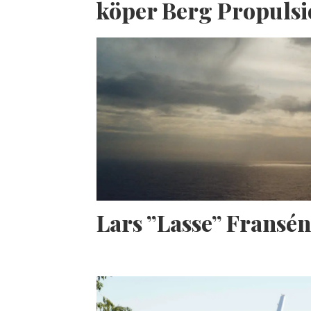
köper Berg Propuls
Lars ”Lasse” Fransé