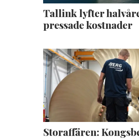
Tallink lyfter halvåre
pressade kostnader
Storaffären: Kongsb