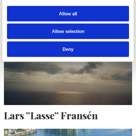
Allow all
Sirius tar leverans av
nybygge
Allow selection
Deny
Lars ”Lasse” Fransén