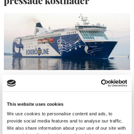
pressade kostnader
Eckerö tyngs av höga
bränslekostnader men
frakten fortsätter växa
This website uses cookies
We use cookies to personalise content and ads, to
provide social media features and to analyse our traffic.
We also share information about your use of our site with