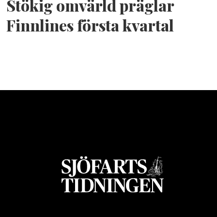
Stökig omvärld präglar
Finnlines första kvartal