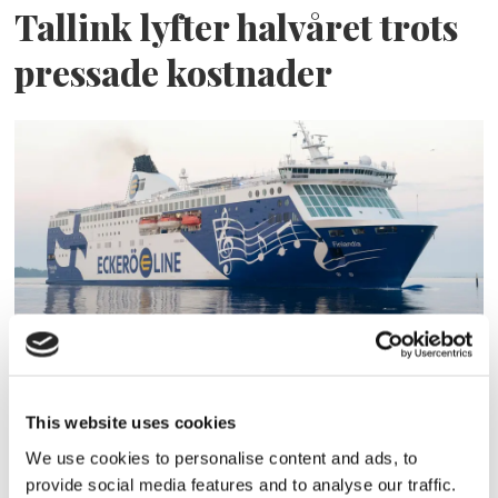
Tallink lyfter halvåret trots
pressade kostnader
Eckerö tyngs av höga
bränslekostnader men
This website uses cookies
frakten fortsätter växa
We use cookies to personalise content and ads, to
provide social media features and to analyse our traffic.