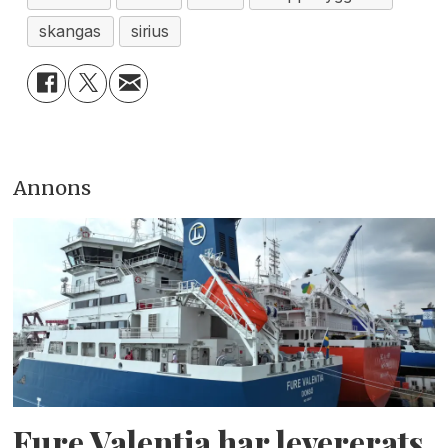
skangas
sirius
Annons
Fure Valentia har levererats