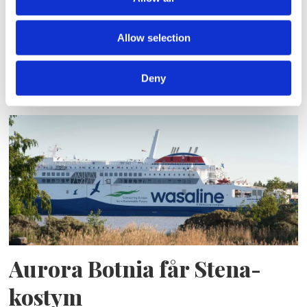
Allow selection
Blå genväg ska bana väg för
autonoma färjor
Deny
Aurora Botnia får Stena-
kostym