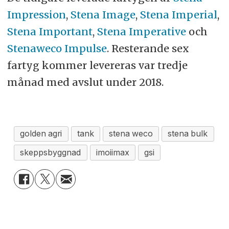
Impression
,
Stena Image
,
Stena Imperial
,
Stena Important
,
Stena Imperative
och
Stenaweco Impulse
. Resterande sex
fartyg kommer levereras var tredje
månad med avslut under 2018.
golden agri
tank
stena weco
stena bulk
skeppsbyggnad
imoiimax
gsi