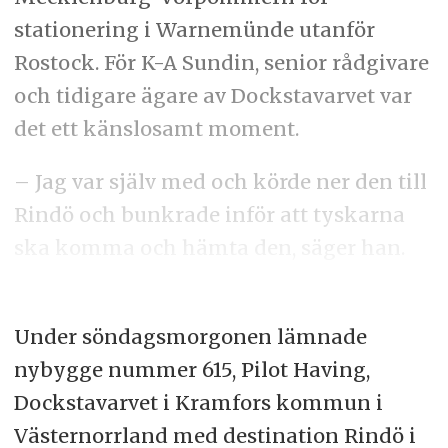
stationering i Warnemünde utanför
Rostock. För K-A Sundin, senior rådgivare
och tidigare ägare av Dockstavarvet var
det ett känslosamt moment.
– Jag var själv med och körde ner den till
Rindö och bunkrade inför att tyskarna
ska komma och hämta den, säger han.
Under söndagsmorgonen lämnade
nybygge nummer 615, Pilot Having,
Dockstavarvet i Kramfors kommun i
Västernorrland med destination Rindö i