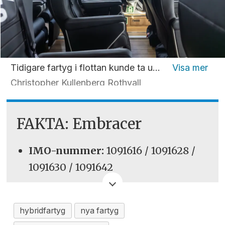
Tidigare fartyg i flottan kunde ta upp till 24 tekniker, men den större E-klassdesignen rymmer 32 passagerare.
Christopher Kullenberg Rothvall
FAKTA: Embracer
IMO-nummer:
1091616 / 1091628 /
1091630 / 1091642
Varv:
Penguin Shipyard
International Pte Ltd, Singapore
hybridfartyg
nya fartyg