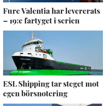
Bredd:
11,2 m
Fure Valentia har levererats
Djupgående:
1,68 m
– 19:e fartyget i serien
Bruttotonnage:
395
Dödvikt:
69 ton
Kapacitet
Passagerare:
32
Total för- och akterdäcksyta:
160
m²
ESL Shipping tar steget mot
egen börsnotering
Max lastkapacitet:
40 ton
Däckslast:
2 t/m²