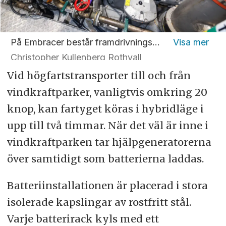
På Embracer består framdrivningssystemet av en Volvo Penta D13-huvudmotor, en Volvo Penta D8-hjälpmotor samt en elmotor från Danfoss, alla kopplade till IPS-systemet.
Christopher Kullenberg Rothvall
Vid högfartstransporter till och från
vindkraftparker, vanligtvis omkring 20
knop, kan fartyget köras i hybridläge i
upp till två timmar. När det väl är inne i
vindkraftparken tar hjälpgeneratorerna
över samtidigt som batterierna laddas.
Batteriinstallationen är placerad i stora
isolerade kapslingar av rostfritt stål.
Varje batterirack kyls med ett