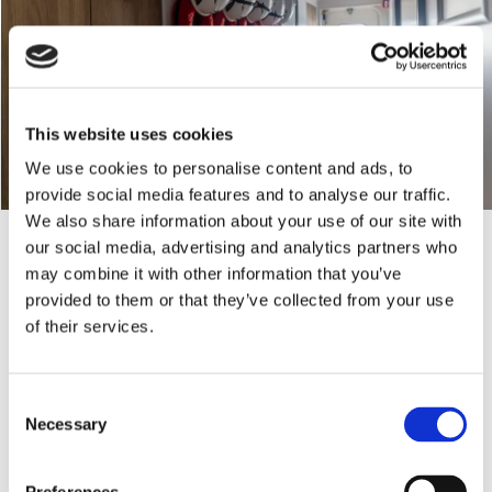
This website uses cookies
We use cookies to personalise content and ads, to
provide social media features and to analyse our traffic.
We also share information about your use of our site with
Interiören ombord på Embracer med skyddsutrustning hängandes i en korridor.
our social media, advertising and analytics partners who
Christopher Kullenberg Rothvall
may combine it with other information that you’ve
Under däck
provided to them or that they’ve collected from your use
of their services.
I maskinrummen i de båda skroven finns
fartygets tekniska hjärta.
Consent
Necessary
Hybridsystemet på Embracer är byggt
Selection
kring Volvo Pentas IPS Professional-