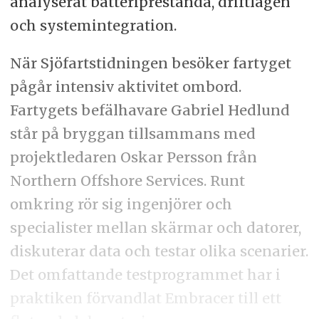
analyserat batteriprestanda, driftlägen
och systemintegration.
När Sjöfartstidningen besöker fartyget
pågår intensiv aktivitet ombord.
Fartygets befälhavare Gabriel Hedlund
står på bryggan tillsammans med
projektledaren Oskar Persson från
Northern Offshore Services. Runt
omkring rör sig ingenjörer och
specialister mellan skärmar och datorer,
diskuterar data och testar olika scenarier.
Det omfattande testprogrammet har i
praktiken förvandlat Embracer till ett