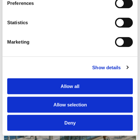
Preferences
Statistics
Marketing
Show details
Lars ”Lasse” Fransén
Allow all
Allow selection
Deny