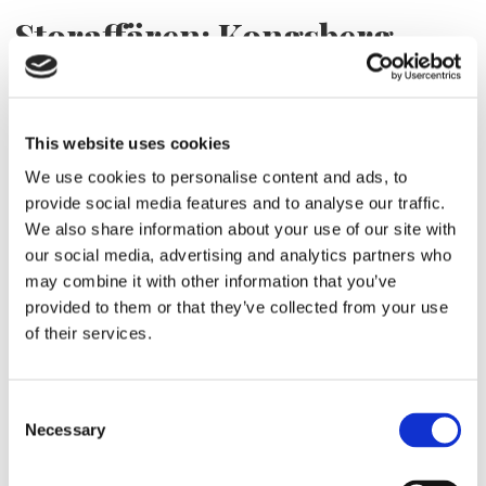
Storaffären: Kongsberg
Maritime köper Berg
Propulsion
This website uses cookies
We use cookies to personalise content and ads, to
provide social media features and to analyse our traffic.
We also share information about your use of our site with
our social media, advertising and analytics partners who
may combine it with other information that you’ve
provided to them or that they’ve collected from your use
of their services.
Sirius tar leverans av
Consent
Necessary
Selection
nybygge