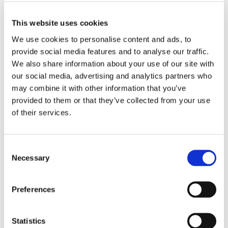
Storaffären: Kongsberg
Maritime köper Berg
This website uses cookies
We use cookies to personalise content and ads, to
Propulsion
provide social media features and to analyse our traffic.
We also share information about your use of our site with
our social media, advertising and analytics partners who
may combine it with other information that you’ve
provided to them or that they’ve collected from your use
of their services.
Consent
Necessary
Selection
Sirius tar leverans av
Preferences
nybygge
Statistics