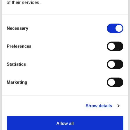
of their services.
Aurora Botnia får Stena-
kostym
Consent
Necessary
Selection
Preferences
Statistics
Marketing
Efter beskedet om
Show details
tonnageskatten: Avtalet om
Gotlandstrafiken flyttas hem
Allow all