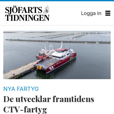
Logga in
Tag:
hybridfartyg
NYA FARTYG
De utvecklar framtidens
CTV-fartyg