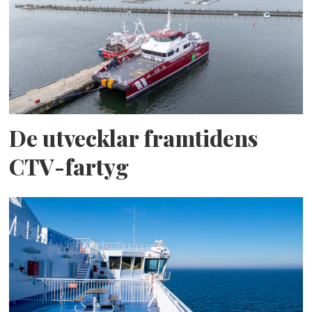
De utvecklar framtidens
CTV-fartyg