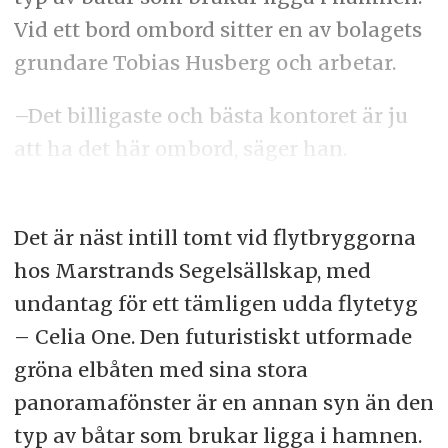
Vid ett bord ombord sitter en av bolagets
grundare Tobias Husberg och arbetar.
–Det billigaste och bästa kontoret är ju
att ha det här ombord, säger han.
Det är näst intill tomt vid flytbryggorna
hos Marstrands Segelsällskap, med
undantag för ett tämligen udda flytetyg
– Celia One. Den futuristiskt utformade
gröna elbåten med sina stora
panoramafönster är en annan syn än den
typ av båtar som brukar ligga i hamnen.