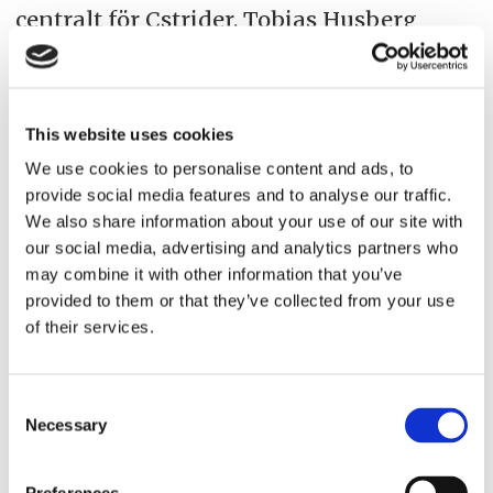
centralt för Cstrider. Tobias Husberg
beskriver hur både interiör och
styrsystem är gjorda för olika
användningsområden.
This website uses cookies
We use cookies to personalise content and ads, to
–Vi har ett helt plant golv och rails som
provide social media features and to analyse our traffic.
gör det möjligt att snabbt konfigurera
We also share information about your use of our site with
our social media, advertising and analytics partners who
om båten, för passagerare, cyklar eller
may combine it with other information that you’ve
last.
provided to them or that they’ve collected from your use
of their services.
Den som söker efter styrhytten får leta.
Det självkörande konceptet gör att det
Consent
enda som syns är i aktern på
Necessary
Selection
styrbordssidan där det finns en joystick