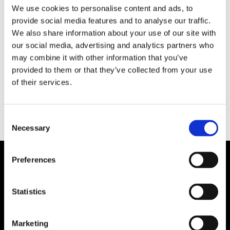
We use cookies to personalise content and ads, to
På kort tid har Trollhättestartupen Cstrider gått
provide social media features and to analyse our traffic.
från att utveckla sin prototyp av den lilla gröna
We also share information about your use of our site with
eldrivna färjan Celia One till att nu stå inför sitt
our social media, advertising and analytics partners who
första skarpa projekt. Nu ska de bygga en färja
may combine it with other information that you’ve
för Kungälvs kommun för trafiken mellan
provided to them or that they’ve collected from your use
Marstrandsön och Koön.
of their services.
Consent
Necessary
Selection
Preferences
Statistics
Marketing