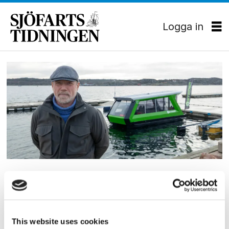
Logga in
Tag:
cstrider
SKEPPSBYGGNAD
Cstrider bygger elfärja för
trafik i Kungälv
This website uses cookies