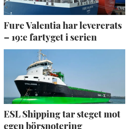
Filmeter: 3.700 m
Fure Valentia har levererats
Passagerare: 1.800
– 19:e fartyget i serien
Hytter: 301
ESL Shipping tar steget mot
egen börsnotering