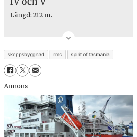
IV och V
Längd: 212 m.
Bredd: 31 m.
skeppsbyggnad
rmc
spirit of tasmania
Djupgående: 7 m.
Annons
Bruttotonnage: 48.000 t
Hastighet: 26 knop (48 km/h)