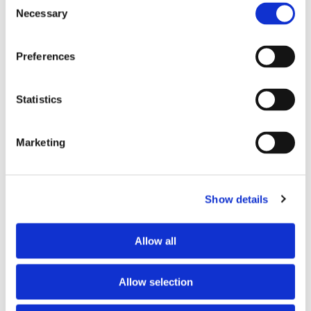
bränslekostnader men
Necessary
Selection
frakten fortsätter växa
Preferences
Statistics
Marketing
Show details
Storaffären: Kongsberg
Allow all
Maritime köper Berg
Propulsion
Allow selection