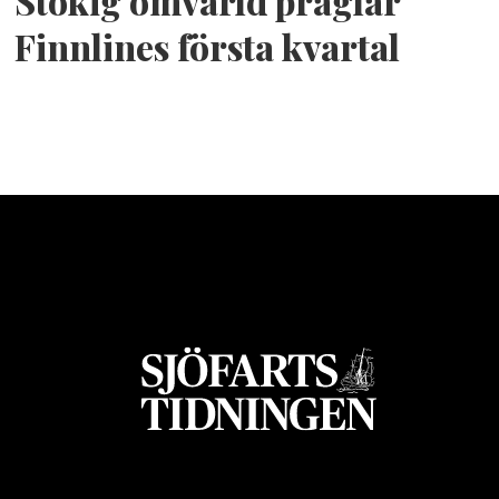
Stökig omvärld präglar
Finnlines första kvartal