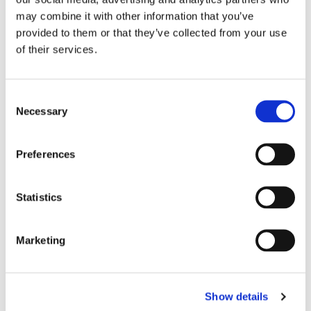
may combine it with other information that you’ve
provided to them or that they’ve collected from your use
of their services.
Consent
Necessary
Selection
Preferences
Eckerö tyngs av höga
Statistics
bränslekostnader men
frakten fortsätter växa
Marketing
Show details