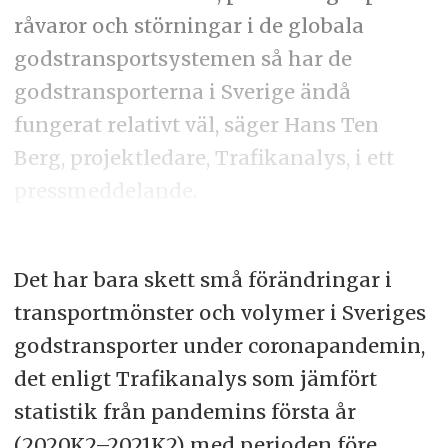
råvaror och störningar i de globala
godstransportsystemen så har de
godstransporterna i Sverige ändå
fungerat relativt väl, säger Hans Ten
Berg, projektledare, Trafikanalys, i ett
pressmeddelande.
Det har bara skett små förändringar i
transportmönster och volymer i Sveriges
godstransporter under coronapandemin,
det enligt Trafikanalys som jämfört
statistik från pandemins första år
(2020K2–2021K2) med perioden före