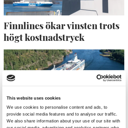
Finnlines ökar vinsten trots
högt kostnadstryck
This website uses cookies
We use cookies to personalise content and ads, to
Tallink lyfter halvåret trots
provide social media features and to analyse our traffic.
We also share information about your use of our site with
pressade kostnader
our social media, advertising and analytics partners who